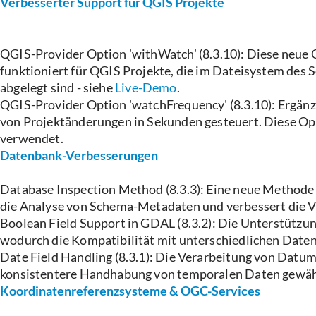
Verbesserter Support für QGIS Projekte
QGIS-Provider Option 'withWatch' (8.3.10): Diese neue 
funktioniert für QGIS Projekte, die im Dateisystem des S
abgelegt sind - siehe
Live-Demo
.
QGIS-Provider Option 'watchFrequency' (8.3.10): Ergänz
von Projektänderungen in Sekunden gesteuert. Diese Opti
verwendet.
Datenbank-Verbesserungen
Database Inspection Method (8.3.3): Eine neue Methode
die Analyse von Schema-Metadaten und verbessert die 
Boolean Field Support in GDAL (8.3.2): Die Unterstützu
wodurch die Kompatibilität mit unterschiedlichen Date
Date Field Handling (8.3.1): Die Verarbeitung von Datum
konsistentere Handhabung von temporalen Daten gewähr
Koordinatenreferenzsysteme & OGC-Services