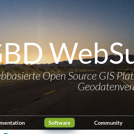
BD WebSu
bbasierte Open Source GIS Plat
Geodatenver
mentation
Software
Community