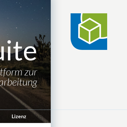
ite
tform zur
arbeitung
Lizenz