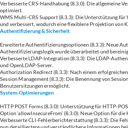
Verbesserte CRS-Handhabung (8.3.0): Die allgemeine V
optimiert.
WMS Multi-CRS Support (8.3.3): Die Unterstützung für
und verbessert, wodurch eine flexiblere Projektion von 
Authentifizierung & Sicherheit
Erweiterte Authentifizierungsoptionen (8.3.3): Neue Au
Authentifizierungslogik wurde überarbeitet und bereinig
Verbesserte LDAP-Integration (8.3.3): Die LDAP-Authent
und OpenLDAP-Server.
Authorization Redirect (8.3.3): Nach einem erfolgreichen
Session Management (8.3.3): Die Benennung von Session
Benutzersitzungen ermöglicht.
System-Optimierungen
HTTP POST Forms (8.3.0): Unterstützung für HTTP-POS
Option 'allowInsecureFrom' (8.3.0): Neue Option für die
Verbesserte CLI-Fehlerberichterstattung (8.3.3): Die 
nun detailliertere und verständlichere Informationen bei