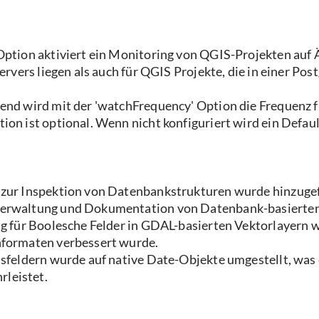
Option aktiviert ein Monitoring von QGIS-Projekten auf
ervers liegen als auch für QGIS Projekte, die in einer Po
end wird mit der 'watchFrequency' Option die Frequenz 
on ist optional. Wenn nicht konfiguriert wird ein Defau
 zur Inspektion von Datenbankstrukturen wurde hinzugef
Verwaltung und Dokumentation von Datenbank-basierten
ng für Boolesche Felder in GDAL-basierten Vektorlayern 
nformaten verbessert wurde.
sfeldern wurde auf native Date-Objekte umgestellt, was 
leistet.