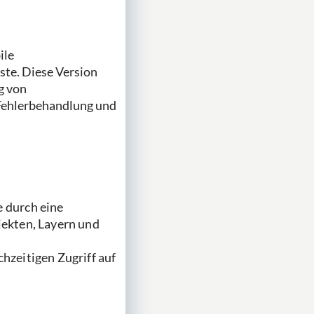
ile
te. Diese Version
g von
 Fehlerbehandlung und
e durch eine
jekten, Layern und
hzeitigen Zugriff auf